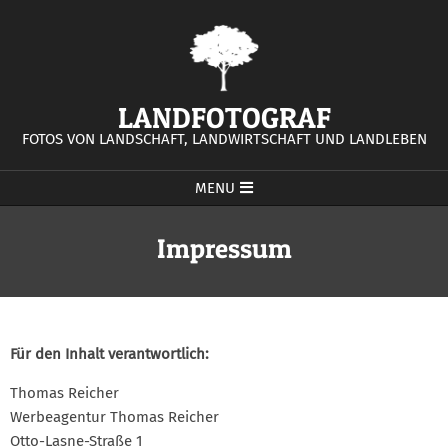
Skip
to
content
LANDFOTOGRAF
FOTOS VON LANDSCHAFT, LANDWIRTSCHAFT UND LANDLEBEN
Primary
MENU
Navigation
Menu
Impressum
Für den Inhalt verantwortlich:
Thomas Reicher
Werbeagentur Thomas Reicher
Otto-Lasne-Straße 1