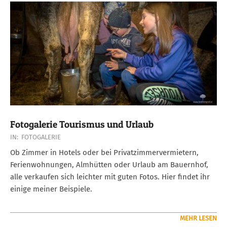
Fotogalerie Tourismus und Urlaub
2018-
IN:
FOTOGALERIE
08-
Ob Zimmer in Hotels oder bei Privatzimmervermietern,
13
Ferienwohnungen, Almhütten oder Urlaub am Bauernhof,
alle verkaufen sich leichter mit guten Fotos. Hier findet ihr
einige meiner Beispiele.
MEHR LESEN