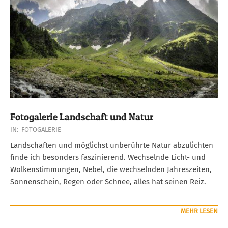
Fotogalerie Landschaft und Natur
2018-
IN:
FOTOGALERIE
08-
Landschaften und möglichst unberührte Natur abzulichten
13
finde ich besonders faszinierend. Wechselnde Licht- und
Wolkenstimmungen, Nebel, die wechselnden Jahreszeiten,
Sonnenschein, Regen oder Schnee, alles hat seinen Reiz.
MEHR LESEN